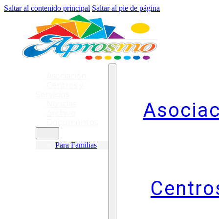
Saltar al contenido principal
Saltar al pie de página
Asociación
Centros y
Servicios
Asociac
Noticias
Archivo
Documentos
Para Familias
Centro